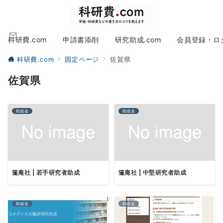
科研費.com
申請書添削
研究助成.com
会員登録・ロ
科研費.com
固定ページ
佐賀県
佐賀県
助成金
助成金
篷庵社 | 若手研究者助成
篷庵社 | 中堅研究者助成
助成金
助成金