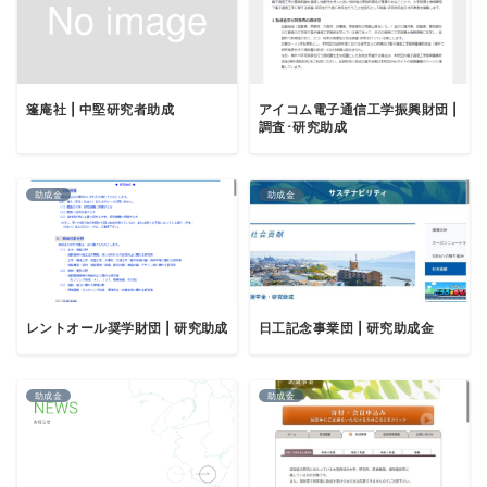
篷庵社 | 中堅研究者助成
アイコム電子通信工学振興財団 |
調査･研究助成
助成金
助成金
レントオール奨学財団 | 研究助成
日工記念事業団 | 研究助成金
助成金
助成金