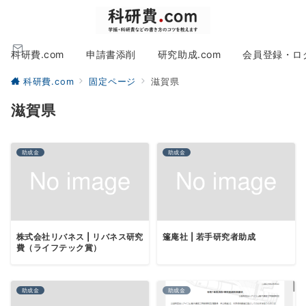
科研費.com
申請書添削
研究助成.com
会員登録・ロ
科研費.com
固定ページ
滋賀県
滋賀県
助成金
助成金
株式会社リバネス | リバネス研究
篷庵社 | 若手研究者助成
費（ライフテック賞）
助成金
助成金