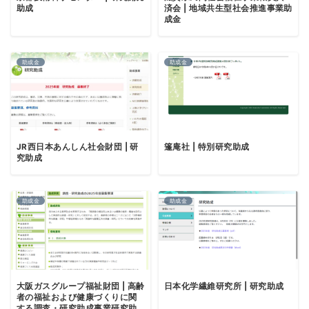
助成
済会 | 地域共生型社会推進事業助
成金
助成金
助成金
JR西日本あんしん社会財団 | 研
篷庵社 | 特別研究助成
究助成
助成金
助成金
大阪ガスグループ福祉財団 | 高齢
日本化学繊維研究所 | 研究助成
者の福祉および健康づくりに関
する調査・研究助成事業研究助