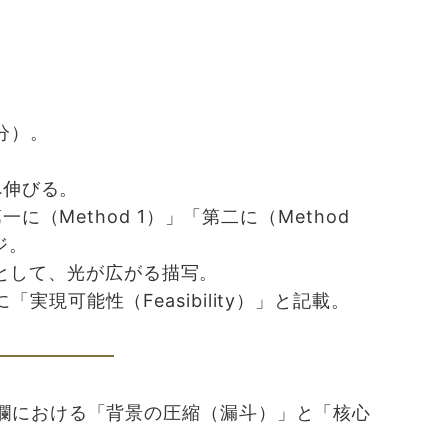
分）。
へ伸びる。
（Method 1）」「第二に（Method
ジ。
」として、光が広がる描写。
現可能性（Feasibility）」と記載。
欄における「背景の圧縮（漏斗）」と「核心