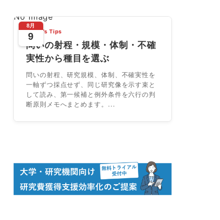
No Image
8月
Today's Tips
9
問いの射程・規模・体制・不確
実性から種目を選ぶ
問いの射程、研究規模、体制、不確実性を
一軸ずつ採点せず、同じ研究像を示す束と
して読み、第一候補と例外条件を六行の判
断原則メモへまとめます。...