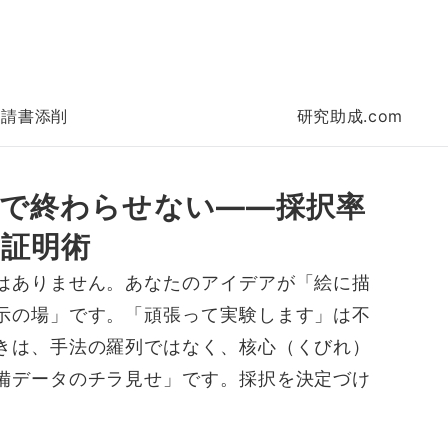
申請書添削
研究助成.com
」で終わらせない――採択率
証明術
はありません。あなたのアイデアが「絵に描
示の場」です。「頑張って実験します」は不
きは、手法の羅列ではなく、核心（くびれ）
備データのチラ見せ」です。採択を決定づけ