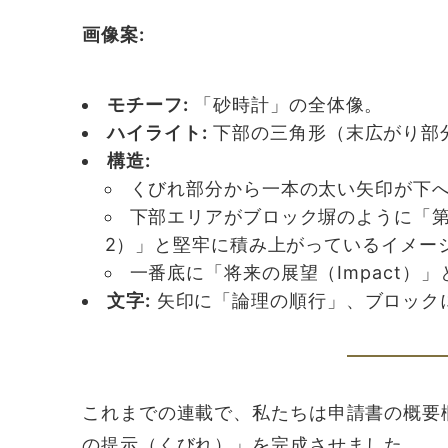
画像案:
モチーフ:
「砂時計」の全体像。
ハイライト:
下部の三角形（末広がり部
構造:
くびれ部分から一本の太い矢印が下
下部エリアがブロック塀のように「第一に
2）」と堅牢に積み上がっているイメー
一番底に「将来の展望（Impact）
文字:
矢印に「論理の順行」、ブロックに「実
これまでの連載で、私たちは申請書の概要
の提示（くびれ）」を完成させました。