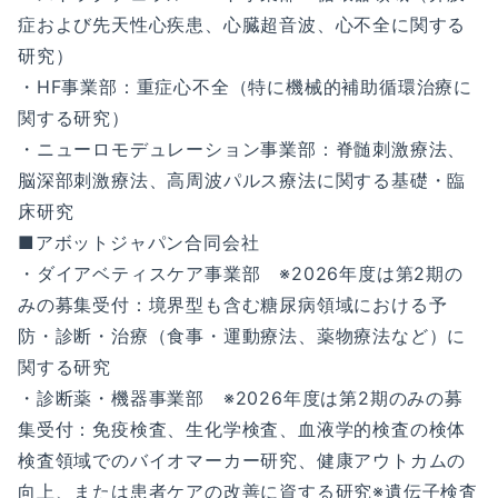
症および先天性心疾患、心臓超音波、心不全に関する
研究）
・HF事業部：重症心不全（特に機械的補助循環治療に
関する研究）
・ニューロモデュレーション事業部：脊髄刺激療法、
脳深部刺激療法、高周波パルス療法に関する基礎・臨
床研究
■アボットジャパン合同会社
・ダイアベティスケア事業部 ※2026年度は第2期の
みの募集受付：境界型も含む糖尿病領域における予
防・診断・治療（食事・運動療法、薬物療法など）に
関する研究
・診断薬・機器事業部 ※2026年度は第2期のみの募
集受付：免疫検査、生化学検査、血液学的検査の検体
検査領域でのバイオマーカー研究、健康アウトカムの
向上、または患者ケアの改善に資する研究※遺伝子検査