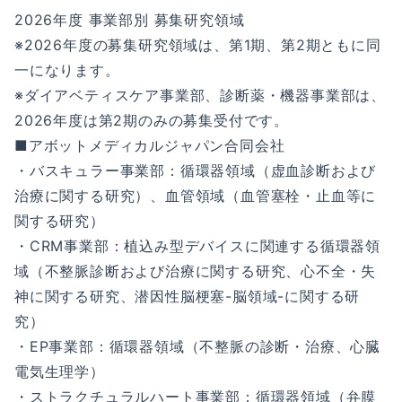
2026年度 事業部別 募集研究領域
※2026年度の募集研究領域は、第1期、第2期ともに同
一になります。
※ダイアベティスケア事業部、診断薬・機器事業部は、
2026年度は第2期のみの募集受付です。
■アボットメディカルジャパン合同会社
・バスキュラー事業部：循環器領域（虚血診断および
治療に関する研究）、血管領域（血管塞栓・止血等に
関する研究）
・CRM事業部：植込み型デバイスに関連する循環器領
域（不整脈診断および治療に関する研究、心不全・失
神に関する研究、潜因性脳梗塞-脳領域-に関する研
究）
・EP事業部：循環器領域（不整脈の診断・治療、心臓
電気生理学）
・ストラクチュラルハート事業部：循環器領域（弁膜