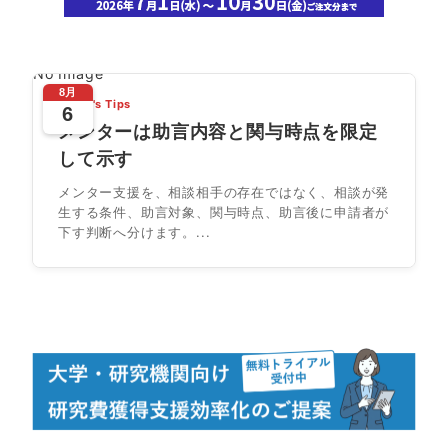
No Image
8月
Today's Tips
6
メンターは助言内容と関与時点を限定
して示す
メンター支援を、相談相手の存在ではなく、相談が発
生する条件、助言対象、関与時点、助言後に申請者が
下す判断へ分けます。...