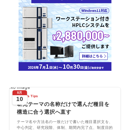
No Image
8月
Today's Tips
10
研究テーマの名称だけで選んだ種目を
構造に合う選択へ直す
テーマ名や方法名の一致だけで書いた種目選択文を、
中心判定、研究段階、体制、期間内完了点、制度目的