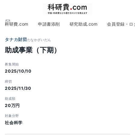
科研費.com
申請書添削
研究助成.com
会員登録・ロ
タナカ財団
たなかざいだん
助成事業（下期）
募集開始
2025/10/10
締切
2025/11/30
助成額
20万円
対象分野
社会科学