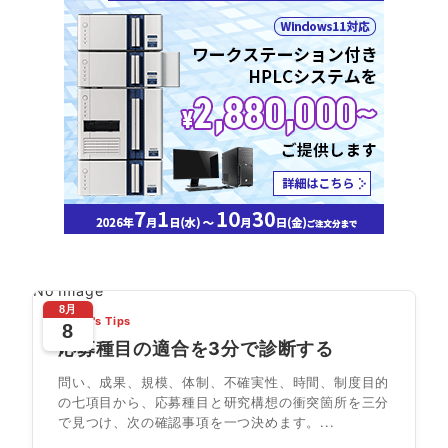
No Image
8月
Today's Tips
8
応募種目の適合を3分で診断する
問い、成果、規模、体制、不確実性、時間、制度目的
の七項目から、応募種目と研究構想の衝突箇所を三分
で見つけ、次の確認事項を一つ決めます。...