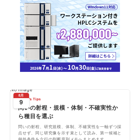
No Image
8月
Today's Tips
9
問いの射程・規模・体制・不確実性か
ら種目を選ぶ
問いの射程、研究規模、体制、不確実性を一軸ずつ採
点せず、同じ研究像を示す束として読み、第一候補と
例外条件を六行の判断原則メモへまとめます。...